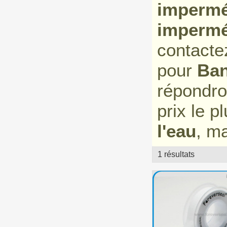
impermé
impermé
contacte
pour
Ban
répondro
prix le 
l'eau
, m
1 résultats
vitrine