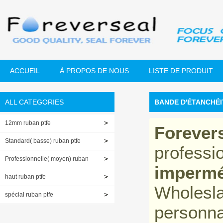
ACCUEIL
À PROPOS DE NOUS
LISTE DE PRODUIT
ALL CATEGORIES
BANDE D'ÉTANCHÉI
12mm ruban ptfe
Forever
Standard( basse) ruban ptfe
professi
Professionnelle( moyen) ruban
impermé
ptfe
haut ruban ptfe
Wholesl
spécial ruban ptfe
personna