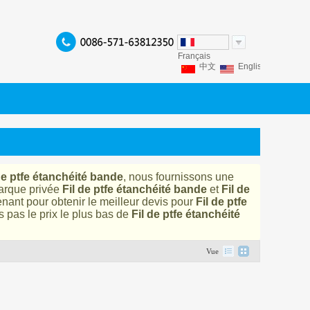
Français
中文
English
Franç
Español
Italiano
P
de ptfe étanchéité bande
, nous fournissons une
arque privée
Fil de ptfe étanchéité bande
et
Fil de
enant pour obtenir le meilleur devis pour
Fil de ptfe
pas le prix le plus bas de
Fil de ptfe étanchéité
Vue