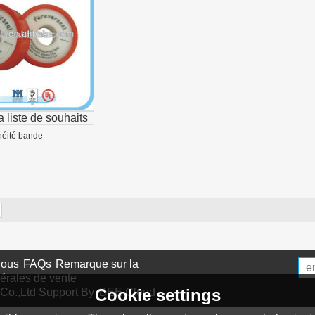
a liste de souhaits
héité bande
nous
FAQs
Remarque sur la
érales de vente
Cookie settings
Co.,Ltd
Support By
BEE Cloud