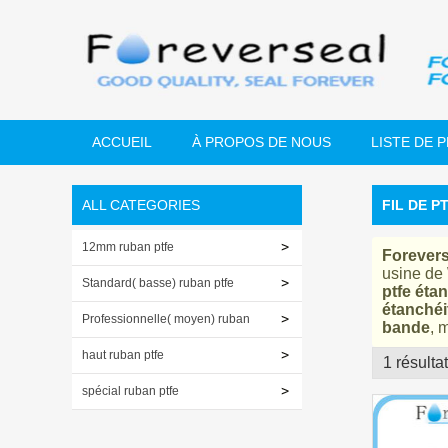
ACCUEIL
À PROPOS DE NOUS
LISTE DE 
ALL CATEGORIES
FIL DE P
12mm ruban ptfe
Forevers
usine de
Standard( basse) ruban ptfe
ptfe éta
étanchéi
Professionnelle( moyen) ruban
bande
, 
ptfe
haut ruban ptfe
1 résulta
vitrine
spécial ruban ptfe