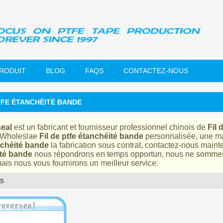
PRODUIT
BLOG
FAQS
CONTACTEZ-NOUS
TFE ÉTANCHÉITÉ BANDE
eal
est un fabricant et fournisseur professionnel chinois de
Fil 
 Wholeslae
Fil de ptfe étanchéité bande
personnalisée, une m
nchéité bande
la fabrication sous contrat, contactez-nous maint
té bande
nous répondrons en temps opportun, nous ne sommes 
mais nous vous fournirons un meilleur service.
ts
liste