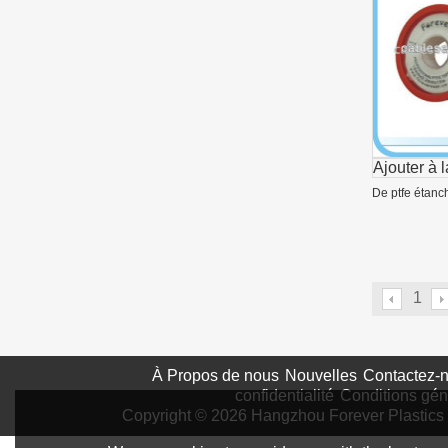
Ajouter à l
De ptfe étanc
1
À Propos de nous
Nouvelles
Contactez-
confidentialité
Conditions gén
Copyright © 2026
Hangzhou Forever Plastics 