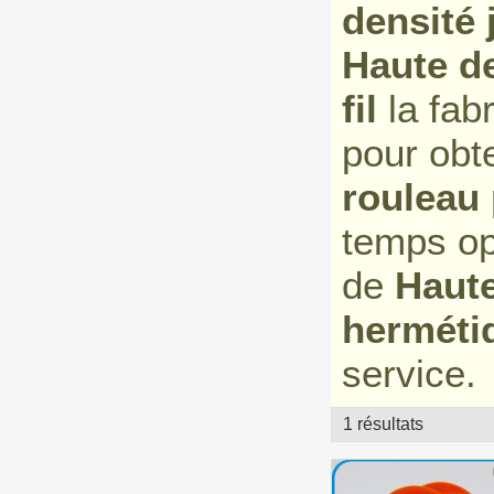
densité 
Haute d
fil
la fab
pour obte
rouleau 
temps op
de
Haute
hermétiq
service.
1 résultats
vitrine