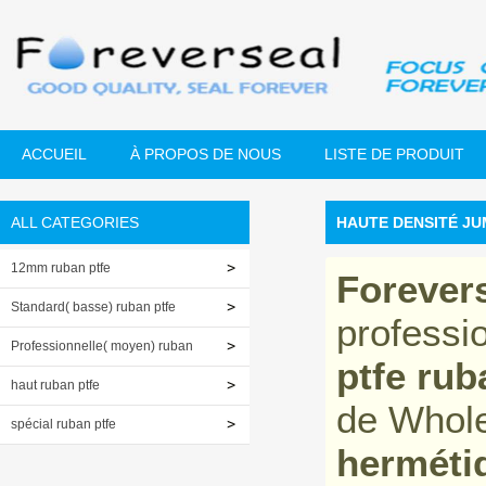
ACCUEIL
À PROPOS DE NOUS
LISTE DE PRODUIT
ALL CATEGORIES
HAUTE DENSITÉ JU
12mm ruban ptfe
Forever
Standard( basse) ruban ptfe
professi
Professionnelle( moyen) ruban
ptfe rub
ptfe
haut ruban ptfe
de Whol
spécial ruban ptfe
hermétiq