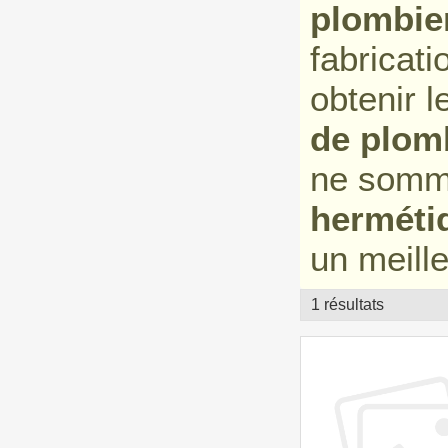
plombie
fabricat
obtenir l
de plom
ne somme
hermétiq
un meille
1 résultats
vitrine