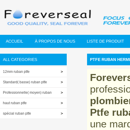
ACCUEIL
À PROPOS DE NOUS
LISTE DE PRODUIT
ALL CATEGORIES
PTFE RUBAN HERMÉ
12mm ruban ptfe
Forever
Standard( basse) ruban ptfe
professi
Professionnelle( moyen) ruban
plombie
ptfe
haut ruban ptfe
Ptfe rub
spécial ruban ptfe
une mar