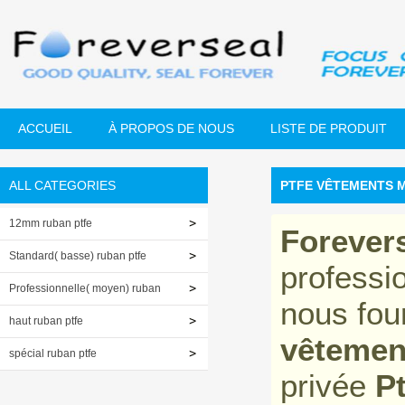
ACCUEIL
À PROPOS DE NOUS
LISTE DE PRODUIT
ALL CATEGORIES
PTFE VÊTEMENTS 
12mm ruban ptfe
Forever
Standard( basse) ruban ptfe
professi
Professionnelle( moyen) ruban
nous fou
ptfe
haut ruban ptfe
vêteme
spécial ruban ptfe
privée
P