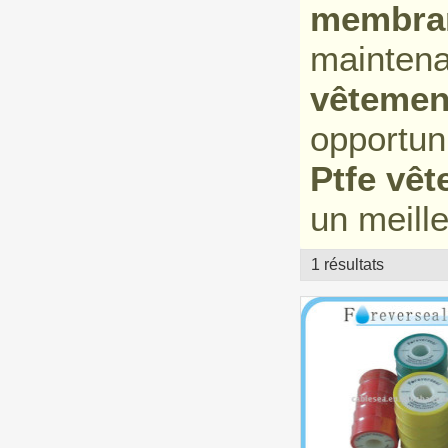
membra
maintena
vêteme
opportun
Ptfe vê
un meille
1 résultats
vitrine