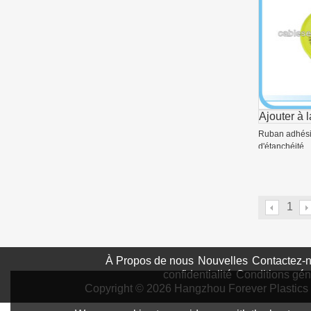
Ajouter à l
Ruban adhési
d'étanchéité
1
À Propos de nous
Nouvelles
Contactez-
confidentialité
Conditions gén
Copyright © 2026
Hangzhou Forever Plastics 