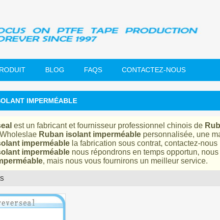
PRODUIT
BLOG
FAQS
CONTACTEZ-NOUS
SOLANT IMPERMÉABLE
eal
est un fabricant et fournisseur professionnel chinois de
Rub
 Wholeslae
Ruban isolant imperméable
personnalisée, une m
solant imperméable
la fabrication sous contrat, contactez-nous
solant imperméable
nous répondrons en temps opportun, nous 
imperméable
, mais nous vous fournirons un meilleur service.
ts
liste