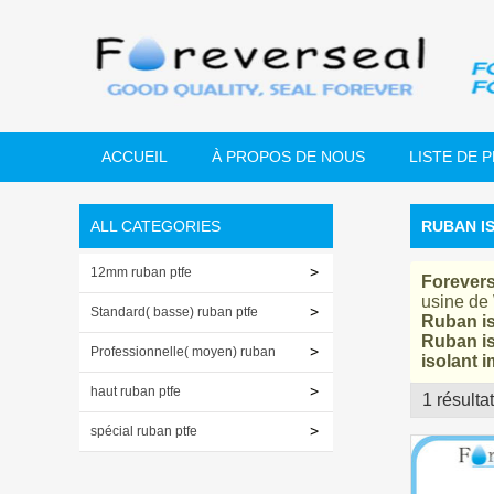
ACCUEIL
À PROPOS DE NOUS
LISTE DE 
ALL CATEGORIES
RUBAN I
12mm ruban ptfe
Forevers
usine de
Standard( basse) ruban ptfe
Ruban i
Ruban i
Professionnelle( moyen) ruban
isolant 
ptfe
haut ruban ptfe
1 résulta
vitrine
spécial ruban ptfe