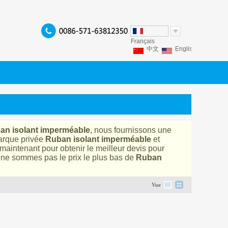
Français
中文
English
Franç
Español
Italiano
P
an isolant imperméable
, nous fournissons une
arque privée
Ruban isolant imperméable
et
 maintenant pour obtenir le meilleur devis pour
ne sommes pas le prix le plus bas de
Ruban
Vue