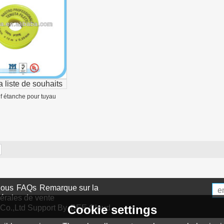
a liste de souhaits
f étanche pour tuyau
nous
FAQs
Remarque sur la
érales de vente
Cookie settings
Co.,Ltd
Support By
BEE Cloud