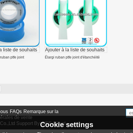
a liste de souhaits
Ajouter à la liste de souhaits
ruban ptfe joint
Élargi ruban ptfe joint d'étanchéité
nous
FAQs
Remarque sur la
érales de vente
Cookie settings
Co.,Ltd
Support By
BEE Cloud