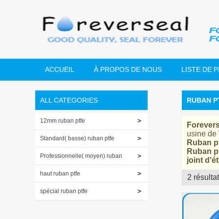
ACCUEIL
À PROPOS DE NOUS
LISTE DE 
ALL CATEGORIES
RUBAN P
12mm ruban ptfe
Forevers
usine de
Standard( basse) ruban ptfe
Ruban pt
Ruban pt
Professionnelle( moyen) ruban
joint d'é
ptfe
haut ruban ptfe
2 résulta
vitrine
spécial ruban ptfe