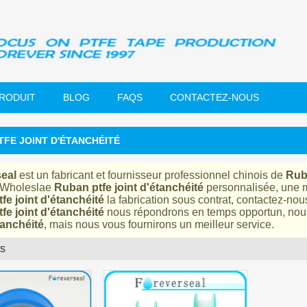
PRODUIT
BLOG
FAQS
CONTACTEZ-NOUS
TFE JOINT D'ÉTANCHÉITÉ
eal
est un fabricant et fournisseur professionnel chinois de
Ruba
 Wholeslae
Ruban ptfe joint d'étanchéité
personnalisée, une 
fe joint d'étanchéité
la fabrication sous contrat, contactez-nou
fe joint d'étanchéité
nous répondrons en temps opportun, nous
tanchéité
, mais nous vous fournirons un meilleur service.
ts
liste