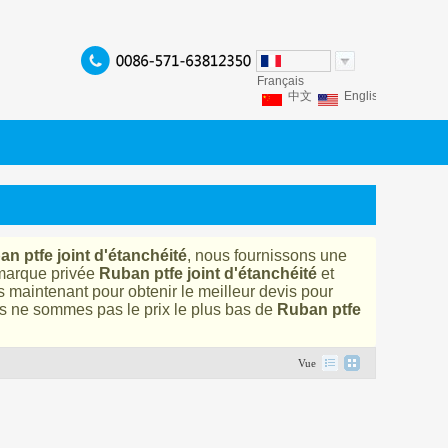
Français
中文
English
Franç
Español
Italiano
P
n ptfe joint d'étanchéité
, nous fournissons une
marque privée
Ruban ptfe joint d'étanchéité
et
s maintenant pour obtenir le meilleur devis pour
 ne sommes pas le prix le plus bas de
Ruban ptfe
Vue