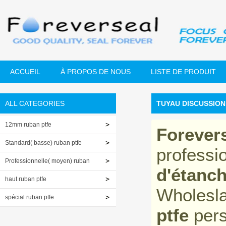
ACCUEIL
À PROPOS DE NOUS
LISTE DE PRODUIT
ALL CATEGORIES
TUYAU DISCUSSION
12mm ruban ptfe
Forever
Standard( basse) ruban ptfe
professi
Professionnelle( moyen) ruban
d'étanch
ptfe
haut ruban ptfe
Wholesl
spécial ruban ptfe
ptfe
pers