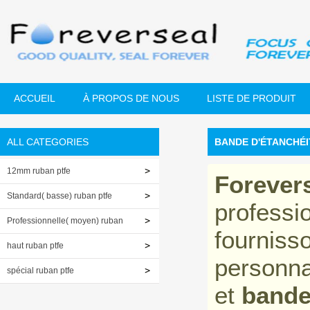
ACCUEIL
À PROPOS DE NOUS
LISTE DE PRODUIT
ALL CATEGORIES
BANDE D'ÉTANCHÉI
12mm ruban ptfe
Forever
Standard( basse) ruban ptfe
professi
Professionnelle( moyen) ruban
fourniss
ptfe
haut ruban ptfe
personna
spécial ruban ptfe
et
bande