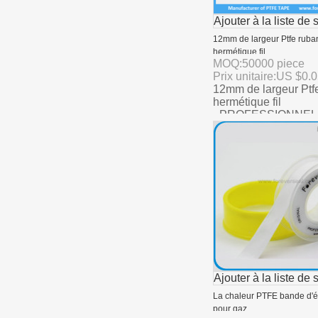
Ajouter à la liste de 
12mm de largeur Ptfe ruba
hermétique fil
MOQ:
50000
piece
Prix unitaire:
US $
0.
12mm de largeur Ptf
hermétique fil
· PROFESSIONNEL
TAPE FABRICANT
· AVEC UL, CERTIF
· 100% PTFE MATE
Ajouter à la liste de 
La chaleur PTFE bande d'é
pour gaz