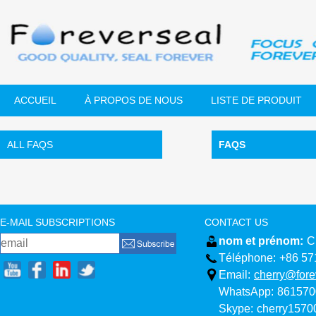
ACCUEIL
À PROPOS DE NOUS
LISTE DE PRODUIT
ALL FAQS
FAQS
E-MAIL SUBSCRIPTIONS
CONTACT US
nom et prénom:
C
Téléphone:
+86 57
Email:
cherry@fore
WhatsApp:
861570
Skype:
cherry157