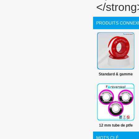
PRODUITS CONNEX
Standard & gamme
de produits PTFE
100% PTFE matières
premières ruban
PTFE
12 mm tube de ptfe
ruban fil
MOTS CLÉ