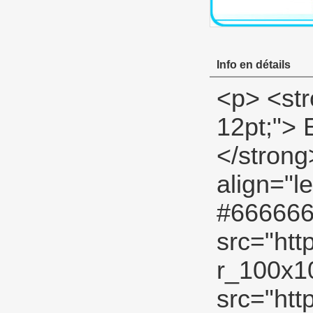
Info en détails
<p> <strong> <span style="color: #00ccff; font-size: 12pt;"> Exposition de produit PTFE fil bande </span> </strong> </p> <p><strong></strong>&nbsp;</p> <p align="left"><span style="font-family: Arial; color: #666666; font-size: 9pt;">&nbsp;<img src="http://i03.i.aliimg.com/simg/single/icon/placeholder_100x100.png" data-src="http://i00.i.aliimg.com/img/pb/134/821/803/803821134_967.jpg" data-alt="100% eau haute densité fil de ptfe bande" width="600" height="400" ori-width="600" ori-height="400" /> <noscript><img src="http://i00.i.aliimg.com/img/pb/134/821/803/803821134_967.jpg" alt="100% eau haute densité fil de ptfe bande" width="600" height="400" ori-width="600" ori-height="400"></noscript> </span></p> <p align="left">&nbsp;</p> <p> <strong> <span style="color: #00ccff; font-size: 12pt;"> Voir la fiche produit description </span> </strong> </p> <p><strong></strong>&nbsp;</p> <table class="aliDataTable" style="width: 601px; background: white;" border="1" cellspacing="0" cellpadding="0"><tbody> <tr style="height: 14.2pt;" align="left"> <td style="width: 177.15pt; height: 14.2pt;" rowspan="5"><p> <strong> <span style="font-family: Arial; color: black; font-size: 9pt;"> Spécifications: </span> </strong> </p></td> <td style="width: 273.6pt;"><p> <strong> <span style="font-family: Arial; color: black; font-size: 9pt;"> Largeur: </span> </strong> <span style="font-family: Arial; color: black; font-size: 9pt;"> 12MM (1/2), 19mm (3/4 &#39;&#39;), 25mm (1&#39;&#39;) </span> </p></td> </tr> <tr style="height: 14.2pt;" align="left"><td><p> <strong> <span style="font-family: Arial; color: black; font-size: 9pt;"> Ép