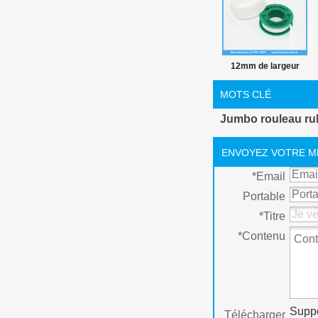
12mm de largeur
Ptfe ruban
MOTS CLÉ
hermétique fil
Jumbo rouleau rub
ENVOYEZ VOTRE M
*
Email
Portable
*
Titre
*
Contenu
Suppo
Télécharger