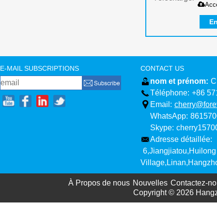
Acc
En
E-MAIL SUBSCRIPTIONS
CONTACT US
nom et prénom:
C
Téléphone:
+86 57
Email:
cherry@fore
WhatsApp:
861570
Skype:
cherry157
Adresse détaillée:
6,Jiangjiatou,Huilong
Village,Linan,Hangzh
À Propos de nous
Nouvelles
Contactez-no
Copyright © 2026
Hangz