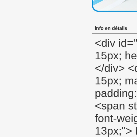
Info en détails
<div id="ali-anchor-description" style="margin-top: 15px; height: 22px;" data-section="description">&nbsp;</div> <div id="ali-title-description" style="margin-top: 15px; margin-bottom: 7px;"><div style="height: 13px; padding: 8px 0; border-bottom: 1px solid #ddd;"> <span style="background-color: #ddd; color: #333; font-weight: bold; padding: 8px 15px; line-height: 13px;"> Description du produit </span> </div></div> <p> <span style="font-size: large;"> <span style="line-height: 27px;"> <strong> Jumbo rouleau fil Seal tape </strong> </span> </span> </p> <p> <span style="line-height: 21px; font-size: 14px;"> Épaisseur: 0.075mm, 0.1mm, 0.2mm </span> <span style="line-height: 21px; font-size: 14px;"> Densité: 0.2g/cm3 -- 1.8g/cm3 </span> </p> <p>&nbsp;</p> <table class="aliDataTable" style="width: 426.1pt; font-family: Verdana, Arial, Helvetica, sans-serif;"><tbody> <tr align="left"> <td style="width: 167.7pt;" rowspan="5" valign="center"><p> <strong> <span style="line-height: 24px; font-family: Arial; font-size: 12pt;"> Spécifications: </span> </strong> </p></td> <td style="width: 258.4pt;" valign="top"><p> <span style="line-height: 24px; font-family: Arial; font-size: 12pt;"> Largeur: </span> <span style="line-height: 24px; font-family: Arial; font-size: 12pt;"> 12MM 19mm 25mm </span> </p></td> </tr> <tr align="left"><td style="width: 258.4pt;" valign="top"><p> <span style="line-height: 24px; font-family: Arial; font-size: 12pt;"> Épaisseur: </span> <span style="line-height: 24px; font-family: Arial; font-size: 12pt;"> 0.075mm 0.1mm 0.2mm </span> </p></td></tr> <tr align="left"><td style="width: 258.4pt;" valign="top"><p> <span style="line-height: 24px; font-fami