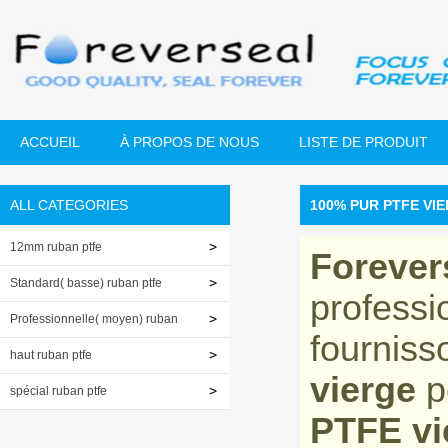
ACCUEIL
À PROPOS DE NOUS
LISTE DE PRODUIT
ALL CATEGORIES
100% PUR PTFE VI
12mm ruban ptfe
Forever
Standard( basse) ruban ptfe
professi
Professionnelle( moyen) ruban
fournis
ptfe
haut ruban ptfe
vierge
p
spécial ruban ptfe
PTFE vi