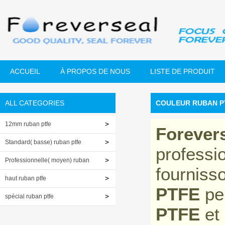
ACCUEIL
À PROPOS DE NOUS
LISTE DE PRODUIT
ALL CATEGORIES
COULEUR RUBAN P
12mm ruban ptfe
Forever
Standard( basse) ruban ptfe
professi
Professionnelle( moyen) ruban
fourniss
ptfe
haut ruban ptfe
PTFE
pe
spécial ruban ptfe
PTFE
et