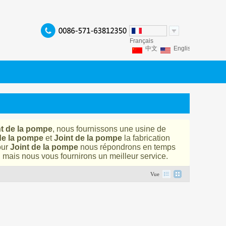
Français
中文
English
Franç
Español
Italiano
P
nt de la pompe
, nous fournissons une usine de
de la pompe
et
Joint de la pompe
la fabrication
our
Joint de la pompe
nous répondrons en temps
, mais nous vous fournirons un meilleur service.
Vue