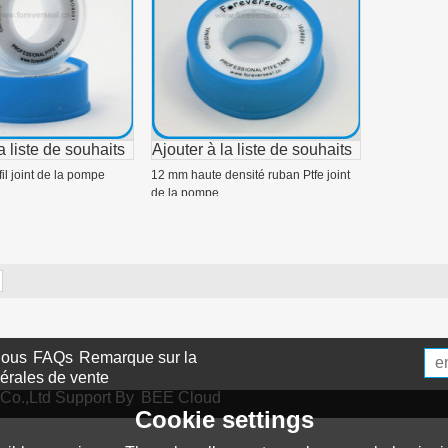
a liste de souhaits
Ajouter à la liste de souhaits
il joint de la pompe
12 mm haute densité ruban Ptfe joint
de la pompe
nous
FAQs
Remarque sur la
érales de vente
Co.,Ltd
Support By
BEE Cloud
Cookie settings