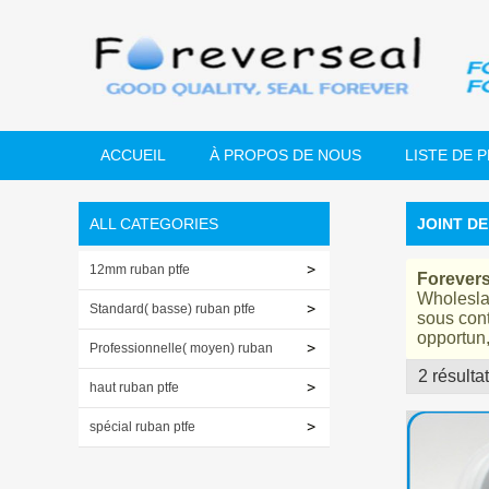
ACCUEIL
À PROPOS DE NOUS
LISTE DE 
ALL CATEGORIES
JOINT D
12mm ruban ptfe
Forevers
Wholesl
Standard( basse) ruban ptfe
sous cont
opportun
Professionnelle( moyen) ruban
2 résulta
vitrine
ptfe
haut ruban ptfe
spécial ruban ptfe