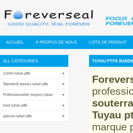
ACCUEIL
À PROPOS DE NOUS
LISTE DE PRODUIT
ALL CATEGORIES
TUYAU PTFE BAND
12mm ruban ptfe
Forever
Standard( basse) ruban ptfe
professi
Professionnelle( moyen) ruban
souterra
ptfe
haut ruban ptfe
Tuyau pt
spécial ruban ptfe
marque 