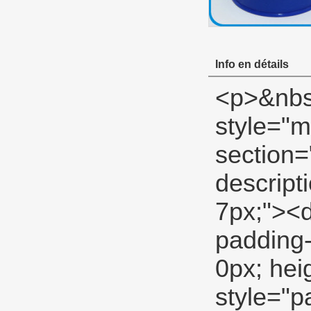
Info en détails
<p>&nbsp;</p> <div id="ali-anchor-description" style="margin-top: 15px; height: auto;" data-section="description">&nbsp;</div> <div id="ali-title-description" style="margin-top: 15px; margin-bottom: 7px;"><div style="border-bottom: #ddd 1px solid; padding-bottom: 8px; padding-left: 0px; padding-right: 0px; height: auto; padding-top: 8px;"> <span style="padding-bottom: 8px; line-height: 12px; background-color: #ddd; padding-left: 15px; padding-right: 15px; color: #333; font-weight: bold; padding-top: 8px;"> Description du produit </span> </div></div> <p> <span style="font-size: 18px;"> <strong> Bande pour tuyau </strong> </span> </p> <p style="margin-top: 5pt; margin-bottom: 5pt;"> <span style="font-size: 14px;"> Standard (faible) PTFE tape </span> </p> <p style="margin-top: 5pt; margin-bottom: 5pt;"> <span style="font-size: 14px;"> Qualité standard blanc PTFE ruban adapté pour air, l&#39;eau, hydraulique et faible pression lignes. </span> </p> <table class="aliDataTable" style="width: 426.1pt; font-family: Verdana, Arial, Helvetica, sans-serif;"><tbody> <tr align="left"> <td style="width: 167.7pt;" rowspan="5" valign="center"><p> <strong> <span style="font-family: Arial; font-size: 12pt;"> Spécifications: </span> </strong> </p></td> <td style="width: 258.4pt;" valign="top"><p> <span style="font-family: Arial; font-size: 12pt;"> Largeur: </span> <span style="font-family: Arial; font-size: 12pt;"> 12MM 19mm 25mm </span> </p></td> </tr> <tr align="left"><td style="width: 258.4pt;" valign="top"><p> <span style="font-family: Arial; font-size: 12pt;"> Épaisseur: </span> <span style="font-family: Arial; font-size: 12pt;"> 0.075mm 0.1mm 0.2mm </span> </p></td></tr> <tr align="left"><td style="width: 258.4pt;" valign="top"><p> <span style="font-family: Arial; font-size: 1