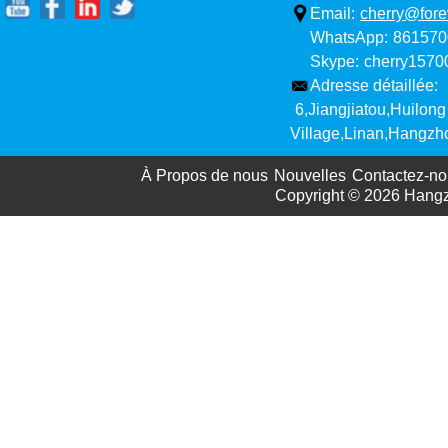
Email:
cherry@fore
WhatsApp:
861570
Skype:
cherry157
Adresse détaillée:
6,Jiangjiatou,Huilong
Village,Linan,Hangzh
À Propos de nous
Nouvelles
Contactez-no
Copyright © 2026
Hangz