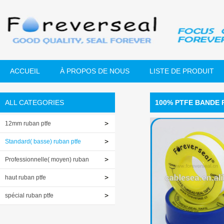
ACCUEIL
À PROPOS DE NOUS
LISTE DE PRODUIT
ALL CATEGORIES
100% PTFE BANDE 
12mm ruban ptfe
Standard( basse) ruban ptfe
Professionnelle( moyen) ruban
ptfe
haut ruban ptfe
spécial ruban ptfe