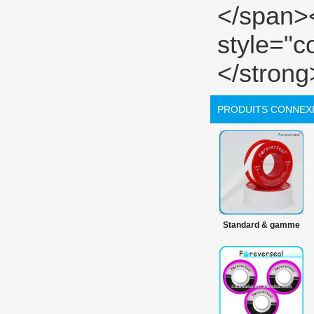
PRODUITS CONNEX
Standard & gamme
de produits PTFE
100% PTFE matières
premières ruban
PTFE