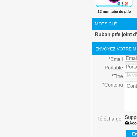
12 mm tube de ptfe
ruban fil
MOTS CLÉ
Ruban ptfe joint d
ENVOYEZ VOTRE M
*
Email
Portable
*
Titre
*
Contenu
Suppo
Télécharger
Acc
En