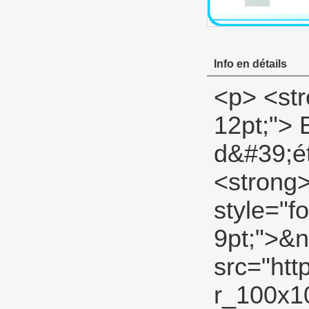
Info en détails
<p> <strong> <span style="color: #00ccff; font-size: 12pt;"> Exposition de produit PTFE joint d&#39;étanchéité bande </span> </strong> </p> <p><strong></strong>&nbsp;</p> <p align="left"><span style="font-family: Arial; color: #666666; font-size: 9pt;">&nbsp;<img src="http://i03.i.aliimg.com/simg/single/icon/placeholder_100x100.png" data-src="http://i00.i.aliimg.com/img/pb/134/821/803/803821134_967.jpg" data-alt="Élargi ruban ptfe joint d'étanchéité" width="600" height="400" ori-width="600" ori-height="400" /> <noscript><img src="http://i00.i.aliimg.com/img/pb/134/821/803/803821134_967.jpg" alt="Élargi ruban ptfe joint d'étanchéité" width="600" height="400" ori-width="600" ori-height="400"></noscript> </span></p> <p align="left">&nbsp;</p> <p align="left">&nbsp;</p> <p align="left">&nbsp;</p> <p> <strong> <span style="color: #00ccff; font-size: 12pt;"> Voir la fiche produit description </span> </strong> </p> <p><strong></strong>&nbsp;</p> <table class="aliDataTable" style="width: 601px; background: white;" border="1" cellspacing="0" cellpadding="0"><tbody> <tr style="height: 14.2pt;" align="left"> <td style="width: 177.15pt; height: 14.2pt;" rowspan="5"><p> <strong> <span style="font-family: Arial; color: black; font-size: 9pt;"> Spécifications: </span> </strong> </p></td> <td style="width: 273.6pt;"><p> <strong> <span style="font-family: Arial; color: black; font-size: 9pt;"> Largeur: </span> </strong> <span style="font-family: Arial; color: black; font-size: 9pt;"> 12MM (1/2), 19mm (3/4 &#39;&#39;), 25mm (1&#39;&#39;) </span> </p></td> </tr> <tr style="height: 14.2pt;" align="left"><td><p> <strong> <s