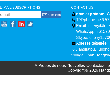
E-MAIL SUBSCRIPTIONS
CONTACT US
nom et prénom:
C
Téléphone:
+86 57
Email:
cherry@fore
WhatsApp:
861570
Skype:
cherry157
Adresse détaillée:
6,Jiangjiatou,Huilong
Village,Linan,Hangzh
À Propos de nous
Nouvelles
Contactez-no
Copyright © 2026
Hangz