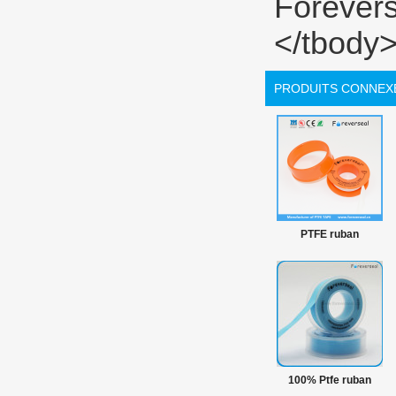
PRODUITS CONNEX
PTFE ruban
hermétique fil
100% Ptfe ruban