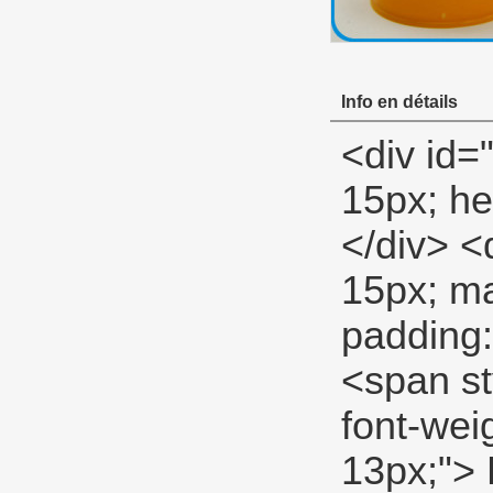
Info en détails
<div id="ali-anchor-description" style="margin-top: 15px; height: 22px;" data-section="description">&nbsp;</div> <div id="ali-title-description" style="margin-top: 15px; margin-bottom: 7px;"><div style="height: 13px; padding: 8px 0; border-bottom: 1px solid #ddd;"> <span style="background-color: #ddd; color: #333; font-weight: bold; padding: 8px 15px; line-height: 13px;"> Description du produit </span> <span style="font-family: Verdana, Arial, Helvetica, sans-serif;">&nbsp;&nbsp;</span></div></div> <p> <span style="font-size: 18px;"> <strong> Pour Plombiers et tuyau monteurs </strong> </span> </p> <p> <span style="font-style: normal; font-weight: normal; font-size: 14px; line-height: normal;"> Professionnel (milieu) PTFE tape </span> </p> <p> <span style="font-size: 14px;"> <span style="font-style: normal; font-weight: normal; line-height: normal;"> Professionnel PTFE tape </span> <span style="font-style: normal; font-weight: normal; line-height: normal; font-family: Arial;"> pour être utilisé comme un général-but </span> <span style="font-style: normal; font-weight: normal; line-height: normal;"> pour gaz, eau, huile, air et bas </span> <span style="font-style: normal; font-weight: normal; line-height: normal; font-family: Arial;"> pression </span> <span style="font-style: normal; font-weight: normal; line-height: normal;"> lignes. </span> <span style="font-style: normal; font-weight: normal; line-height: normal; font-family: Arial;"> </span> <span style="font-style: normal; font-weight: normal; line-height: normal;"> </span> </span> </p> <p></p> <table class="aliDataTable" style="width: 426.1pt; font-family: Verdana, Arial, Helvetica, sans-serif;"><tbody> <tr