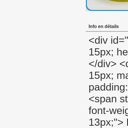
Info en détails
<div id="ali-anchor-description" style="margin-top: 15px; height: 22px;" data-section="description">&nbsp;</div> <div id="ali-title-description" style="margin-top: 15px; margin-bottom: 7px;"><div style="height: 13px; padding: 8px 0; border-bottom: 1px solid #ddd;"> <span style="background-color: #ddd; color: #333; font-weight: bold; padding: 8px 15px; line-height: 13px;"> Description du produit </span> </div></div> <p> <span style="font-size: 18px;"> <strong> 100 vierge en PTFE expansé bande d&#39;étanchéité </strong> </span> </p> <p> <span style="line-height: normal; font-size: 14px;"> Professionnel (milieu) PTFE tape </span> </p> <p> <span style="line-height: 21px; font-size: 14px;"> <span style="line-height: normal;"> Professionnel PTFE tape </span> <span style="line-height: normal; font-family: Arial;"> pour être utilisé comme un général-but </span> <span style="line-height: normal;"> pour gaz, eau, huile, air et bas </span> <span style="line-height: normal; font-family: Arial;"> pression </span> <span style="line-height: normal;"> lignes. </span> <span style="line-height: normal; font-family: Arial;"> </span> <span style="line-height: normal;"> </span> </span> </p> <p>&nbsp;</p> <table class="aliDataTable" style="width: 426.1pt; font-family: Verdana, Arial, Helvetica, sans-serif;"><tbody> <tr align="left"> <td style="width: 167.7pt;" rowspan="5" valign="center"><p> <strong> <span style="line-height: 24px; font-family: Arial; font-size: 12pt;"> Spécifications: </span> </strong> </p></td> <td style="width: 258.4pt;" valign="top"><p> <span style="line-height: 24px; font-family: Arial; font-size: 12pt;"> Largeur: </span> <span style="line-height: 24px; font-