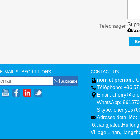
Suppo
Télécharger
Acc
En
E-MAIL SUBSCRIPTIONS
CONTACT US
nom et prénom:
C
Téléphone:
+86 57
Email:
cherry@fore
WhatsApp:
861570
Skype:
cherry157
Adresse détaillée:
6,Jiangjiatou,Huilong
Village,Linan,Hangzh