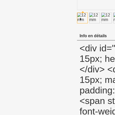
Info en détails
<div id="ali-anchor-description" style="margin-top: 15px; height: auto;" data-section="description">&nbsp;</div> <div id="ali-title-description" style="margin-top: 15px; margin-bottom: 7px;"><div style="height: auto; padding: 8px 0; border-bottom: 1px solid #ddd;"> <span style="background-color: #ddd; color: #333; font-weight: bold; padding: 8px 15px; line-height: 12px;"> Description du produit </span> </div></div> <p> <span style="font-size: 18px;"> <strong> Sans huile PTFE tape </strong> </span> </p> <p> <span style="font-size: 14px; font-family: Verdana, Arial, Helvetica, sans-serif;"> Haute PTFE tape </span> </p> <p> <span style="font-size: 14px;"> <a> <span style="font-family: Arial;"> Haute densité PTFE fil Seal tape </span> </a> <span style="font-family: Arial;"> </span> <span style="font-family: Arial;"> Pour utiliser en haute pression systèmes </span> <span> , Pour but spécial. </span> </span> </p> <p>&nbsp;</p> <table class="aliDataTable" style="width: 426.1pt; font-family: Verdana, Arial, Helvetica, sans-serif;"><tbody> <tr align="left"> <td style="width: 167.7pt;" rowspan="5" valign="center"><p> <strong> <span style="font-family: Arial; font-size: 12pt;"> Spécifications: </span> </strong> </p></td> <td style="width: 258.4pt;" valign="top"><p> <span style="font-family: Arial; font-size: 12pt;"> Largeur: </span> <span style="font-family: Arial; font-size: 12pt;"> 12MM 19mm 25mm </span> </p></td> </tr> <tr align="left"><td style="width: 258.4pt;" valign="top"><p> <span style="font-family: Arial; font-size: 12pt;"> Épaisseur: </span> <span style="font-family: Arial; font-size: 12pt;"> 0.075mm 0.1mm </span> </p></td></tr> <tr align="left"><td style="wid