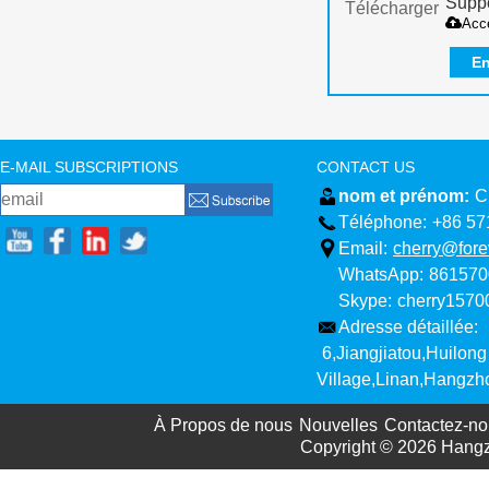
Suppo
Télécharger
Acc
En
E-MAIL SUBSCRIPTIONS
CONTACT US
nom et prénom:
C
Téléphone:
+86 57
Email:
cherry@fore
WhatsApp:
861570
Skype:
cherry157
Adresse détaillée:
6,Jiangjiatou,Huilong
Village,Linan,Hangzh
À Propos de nous
Nouvelles
Contactez-no
Copyright © 2026
Hangz