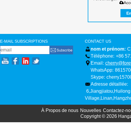
Acc
En
E-MAIL SUBSCRIPTIONS
CONTACT US
nom et prénom:
C
Téléphone:
+86 57
Email:
cherry@fore
WhatsApp:
861570
Skype:
cherry157
Adresse détaillée:
6,Jiangjiatou,Huilong
Village,Linan,Hangzh
À Propos de nous
Nouvelles
Contactez-no
Copyright © 2026
Hangz