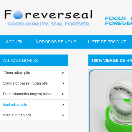
ACCUEIL
À PROPOS DE NOUS
LISTE DE PRODUIT
ALL CATEGORIES
100% VIERGE DE H
12mm ruban ptfe
Standard( basse) ruban ptfe
Professionnelle( moyen) ruban
ptfe
haut ruban ptfe
spécial ruban ptfe