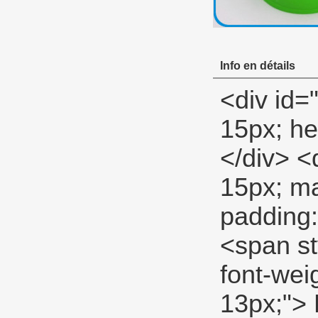
Info en détails
<div id="ali-anchor-description" style="margin-top: 15px; height: 22px;" data-section="description">&nbsp;</div> <div id="ali-title-description" style="margin-top: 15px; margin-bottom: 7px;"><div style="height: 13px; padding: 8px 0; border-bottom: 1px solid #ddd;"> <span style="background-color: #ddd; color: #333; font-weight: bold; padding: 8px 15px; line-height: 13px;"> Description du produit </span> </div></div> <p> <span style="font-size: 18px;"> <strong> PTFE ruban de gaz </strong> </span> </p> <p> <span style="font-family: Verdana, Arial, Helvetica, sans-serif; font-size: 14px;"> Haute PTFE tape </span> </p> <p> <span style="font-size: 14px;"> <a> <span style="font-family: Arial;"> Haute densité PTFE fil Seal tape </span> </a> <span style="font-family: Arial;"> Pour utiliser en haute pression systèmes </span> <span> , Pour but spécial. </span> </span> </p> <p>&nbsp;</p> <table class="aliDataTable" style="width: 426.1pt; font-family: Verdana, Arial, Helvetica, sans-serif;"><tbody> <tr align="left"> <td style="width: 167.7pt;" rowspan="5" valign="center"><p> <strong> <span style="font-family: Arial; font-size: 12pt;"> Spécifications: </span> </strong> </p></td> <td style="width: 258.4pt;" valign="top"><p> <span style="font-family: Arial; font-size: 12pt;"> Largeur: </span> <span style="font-family: Arial; font-size: 12pt;"> 12MM 19mm 25mm </span> </p></td> </tr> <tr align="left"><td style="width: 258.4pt;" valign="top"><p> <span style="font-family: Arial; font-size: 12pt;"> Épaisseur: </span> <span style="font-family: Arial; font-size: 12pt;"> 0.075mm 0.1mm </span> </p></td></tr> <tr align="left"><td style="width: 258.4pt;" valign="top"><p> <span style="font-f