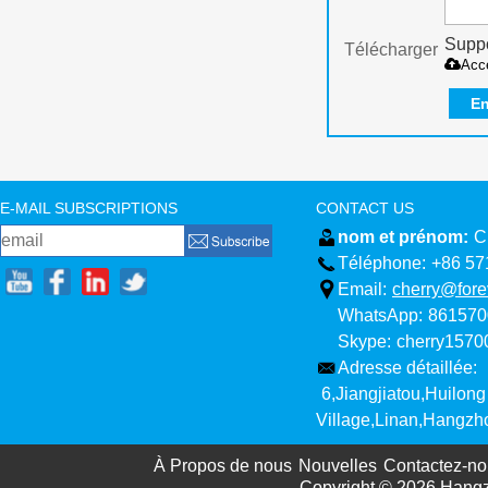
Suppo
Télécharger
Acc
En
E-MAIL SUBSCRIPTIONS
CONTACT US
nom et prénom:
C
Téléphone:
+86 57
Email:
cherry@fore
WhatsApp:
861570
Skype:
cherry157
Adresse détaillée:
6,Jiangjiatou,Huilong
Village,Linan,Hangzh
À Propos de nous
Nouvelles
Contactez-no
Copyright © 2026
Hangz