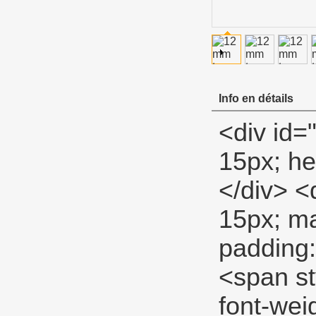
Info en détails
<div id="ali-anchor-description" style="margin-top: 15px; height: 22px;" data-section="description">&nbsp;</div> <div id="ali-title-description" style="margin-top: 15px; margin-bottom: 7px;"><div style="height: 13px; padding: 8px 0; border-bottom: 1px solid #ddd;"> <span style="background-color: #ddd; color: #333; font-weight: bold; padding: 8px 15px; line-height: 13px;"> Description du produit </span> </div></div> <p> <span style="font-size: 18px;"> <strong> Tuyau fil ruban adhésif en PTFE </strong> </span> </p> <p> <span style="font-family: Verdana, Arial, Helvetica, sans-serif; font-size: 14px;"> Haute PTFE tape </span> </p> <p> <span style="font-size: 14px;"> <a> <span style="font-family: Arial;"> Haute densité PTFE fil Seal tape </span> </a> <span style="font-family: Arial;"> Pour utiliser en haute pression systèmes </span> <span> , Pour but spécial. </span> </span> </p> <p>&nbsp;</p> <table class="aliDataTable" style="width: 426.1pt; font-family: Verdana, Arial, Helvetica, sans-serif;"><tbody> <tr align="left"> <td style="width: 167.7pt;" rowspan="5" valign="center"><p> <strong> <span style="font-family: Arial; font-size: 12pt;"> Spécifications: </span> </strong> </p></td> <td style="width: 258.4pt;" valign="top"><p> <span style="font-family: Arial; font-size: 12pt;"> Largeur: </span> <span style="font-family: Arial; font-size: 12pt;"> 12MM 19mm 25mm </span> </p></td> </tr> <tr align="left"><td style="width: 258.4pt;" valign="top"><p> <span style="font-family: Arial; font-size: 12pt;"> Épaisseur: </span> <span style="font-family: Arial; font-size: 12pt;"> 0.075mm 0.1mm 0.2mm </span> </p></td></tr> <tr align="left"><td style="width: 258.4pt;" valign="top"><