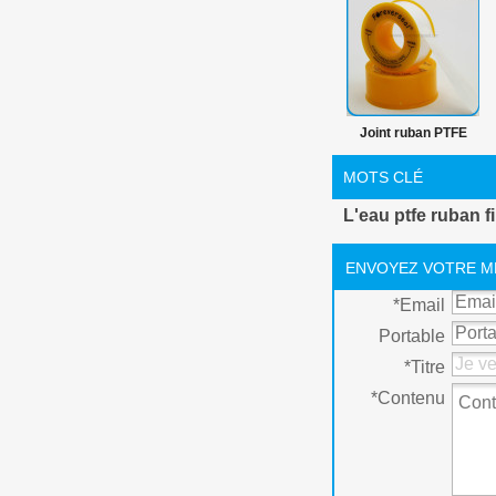
Joint ruban PTFE
pour plombiers et
MOTS CLÉ
tuyau installateur 19
L'eau ptfe ruban fi
mm ruban PTFE
ENVOYEZ VOTRE M
*
Email
Portable
*
Titre
*
Contenu