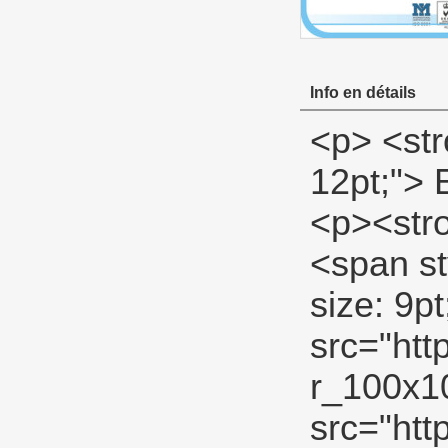
Info en détails
<p> <strong> <span style="color: #00ccff; font-size: 12pt;"> Exposition de produit </span> </strong> </p> <p><strong></strong>&nbsp;</p> <p align="left"><span style="font-family: Arial; color: #666666; font-size: 9pt;">&nbsp;<img src="http://i03.i.aliimg.com/simg/single/icon/placeholder_100x100.png" data-src="http://i00.i.aliimg.com/img/pb/134/821/803/803821134_967.jpg" data-alt="De ptfe étanchéité bande" width="600" height="400" ori-width="600" ori-height="400" /> <noscript><img src="http://i00.i.aliimg.com/img/pb/134/821/803/803821134_967.jpg" alt="De ptfe étanchéité bande" width="600" height="400" ori-width="600" ori-height="400"></noscript> </span></p> <p align="left">&nbsp;</p> <p align="left">&nbsp;</p> <p align="left">&nbsp;</p> <p> <strong> <span style="color: #00ccff; font-size: 12pt;"> Voir la fiche produit description </span> </strong> </p> <p><strong></strong>&nbsp;</p> <p>&nbsp;</p> <table class="aliDataTable" style="width: 614px; background: white;" border="1" cellspacing="0" cellpadding="0"><tbody> <tr style="height: 14.2pt;" align="left"> <td style="width: 115.75pt; height: 14.2pt;" rowspan="5"><p> <strong> <span style="font-family: Arial; color: black; font-size: 9pt;"> Spécifications: </span> </strong> </p></td> <td style="width: 344.8pt;"><p> <strong> <span style="font-family: Arial; color: black; font-size: 9pt;"> Largeur: </span> </strong> <span style="font-family: Arial; color: black; font-size: 9pt;"> 12MM (1/2), 19mm (3/4 &#39;&#39;), 25mm (1&#39;&#39;) </span> </p></td> </tr> <tr style="height: 14.2pt;" align="left"><td><p> <strong> <span style="font-family: Arial; color: black;