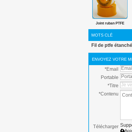
Joint ruban PTFE
pour plombiers et
MOTS CLÉ
tuyau installateur 19
Fil de ptfe étanch
mm ruban PTFE
ENVOYEZ VOTRE M
*
Email
Portable
*
Titre
*
Contenu
Suppo
Télécharger
Acc