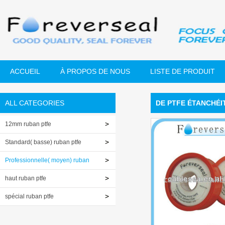
ACCUEIL
À PROPOS DE NOUS
LISTE DE PRODUIT
ALL CATEGORIES
DE PTFE ÉTANCHÉI
12mm ruban ptfe
Standard( basse) ruban ptfe
Professionnelle( moyen) ruban
ptfe
haut ruban ptfe
spécial ruban ptfe