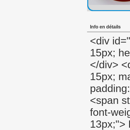
Info en détails
<div id="ali-anchor-description" style="margin-top: 15px; height: 22px;" data-section="description">&nbsp;</div> <div id="ali-title-description" style="margin-top: 15px; margin-bottom: 7px;"><div style="height: 13px; padding: 8px 0; border-bottom: 1px solid #ddd;"> <span style="background-color: #ddd; color: #333; font-weight: bold; padding: 8px 15px; line-height: 13px;"> Description du produit </span> </div></div> <p> <span style="font-size: large;"> <span style="line-height: 27px;"> <strong> PTFE blanc fil Seal tape </strong> </span> </span> </p> <p> <span style="line-height: normal; font-size: 14px;"> Professionnel (milieu) PTFE tape </span> </p> <p> <span style="line-height: 21px; font-size: 14px;"> <span style="line-height: normal;"> Professionnel PTFE tape </span> <span style="line-height: normal; font-family: Arial;"> pour être utilisé comme un général-but </span> <span style="line-height: normal;"> pour gaz, eau, huile, air et bas </span> <span style="line-height: normal; font-family: Arial;"> pression </span> <span style="line-height: normal;"> lignes. </span> <span style="line-height: normal; font-family: Arial;"> </span> <span style="line-height: normal;"> </span> </span> </p> <p>&nbsp;</p> <table class="aliDataTable" style="width: 426.1pt; font-family: Verdana, Arial, Helvetica, sans-serif;"><tbody> <tr align="left"> <td style="width: 167.7pt;" rowspan="5" valign="center"><p> <strong> <span style="line-height: 24px; font-family: Arial; font-size: 12pt;"> Spécifications: </span> </strong> </p></td> <td style="width: 258.4pt;" valign="top"><p> <span style="line-height: 24px; font-family: Arial; font-size: 12pt;"> Largeur: </span> <span style="line-