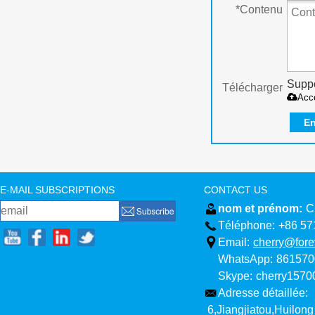
*
Contenu
Suppo
Télécharger
Acc
En
E-MAIL SUBSCRIPTIONS
CONTACT US
nom et prénom:
C
Téléphone:
+86 57
Email:
cherry@fore
WhatsApp:
861570
Skype:
cherry157
Adresse détaillée:
6,Jiangjiatou,Huilong