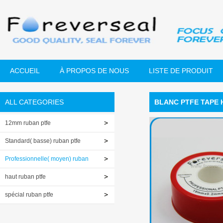
ACCUEIL
À PROPOS DE NOUS
LISTE DE PRODUIT
ALL CATEGORIES
BLANC PTFE TAPE 
12mm ruban ptfe
Standard( basse) ruban ptfe
Professionnelle( moyen) ruban
ptfe
haut ruban ptfe
spécial ruban ptfe