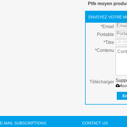
Ptfe moyen produi
mm ruban PTFE
ENVOYEZ VOTRE M
*
Email
Portable
*
Titre
*
Contenu
Suppo
Télécharger
Acc
En
E-MAIL SUBSCRIPTIONS
CONTACT US