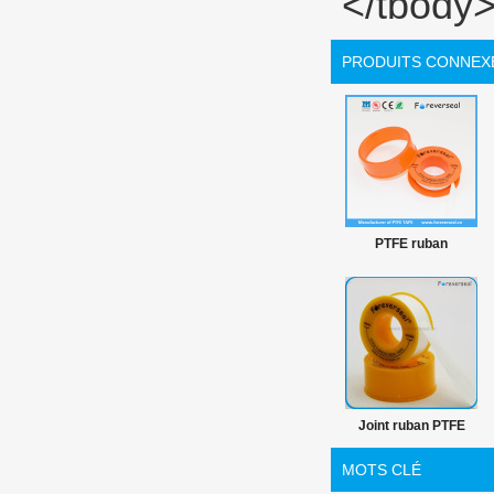
PRODUITS CONNEX
PTFE ruban
hermétique fil
Joint ruban PTFE
pour plombiers et
MOTS CLÉ
tuyau installateur 19