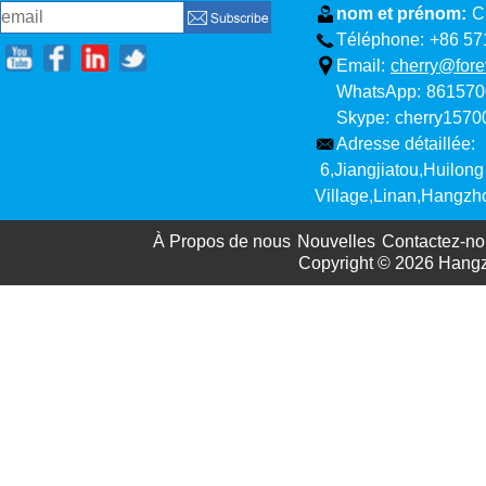
nom et prénom:
C
Téléphone:
+86 57
Email:
cherry@fore
WhatsApp:
861570
Skype:
cherry157
Adresse détaillée:
6,Jiangjiatou,Huilong
Village,Linan,Hangzh
À Propos de nous
Nouvelles
Contactez-no
Copyright © 2026
Hangz