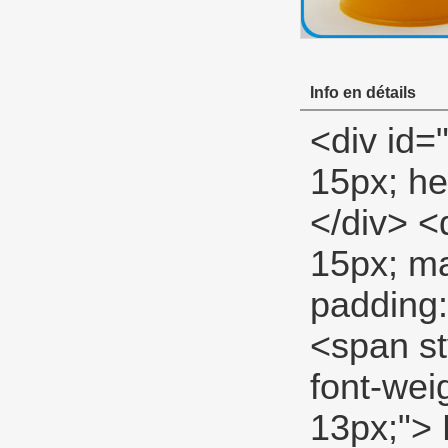
Info en détails
<div id="ali-anchor-description" style="margin-top: 15px; height: 22px;" data-section="description">&nbsp;</div> <div id="ali-title-description" style="margin-top: 15px; margin-bottom: 7px;"><div style="height: 13px; padding: 8px 0; border-bottom: 1px solid #ddd;"> <span style="background-color: #ddd; color: #333; font-weight: bold; padding: 8px 15px; line-height: 13px;"> Description du produit </span> </div></div> <p> <span style="font-size: large;"> <span style="line-height: 27px;"> <strong> PTFE milieu produits </strong> </span> </span> </p> <p> <span style="line-height: 21px; font-size: 14px;"> <span style="line-height: normal;"> Professionnel PTFE tape </span> <span style="line-height: normal; font-family: Arial;"> pour être utilisé comme un général-but </span> <span style="line-height: normal;"> pour gaz, eau, huile, air et bas </span> <span style="line-height: normal; font-family: Arial;"> pression </span> <span style="line-height: normal;"> lignes. </span> <span style="line-height: normal; font-family: Arial;"> </span> </span> </p> <p>&nbsp;</p> <table class="aliDataTable" style="width: 426.1pt; font-family: Verdana, Arial, Helvetica, sans-serif;"><tbody> <tr align="left"> <td style="width: 167.7pt;" rowspan="5" valign="center"><p> <strong> <span style="line-height: 24px; font-family: Arial; font-size: 12pt;"> Spécifications: </span> </strong> </p></td> <td style="width: 258.4pt;" valign="top"><p> <span style="line-height: 24px; font-family: Arial; font-size: 12pt;"> Largeur: </span> <span style="line-height: 24px; font-family: Arial; font-size: 12pt;"> 12MM 19mm 25mm </span> </p></td> </tr> <tr align="left"><td style="width: 258.4pt;" valign="top"><p> 